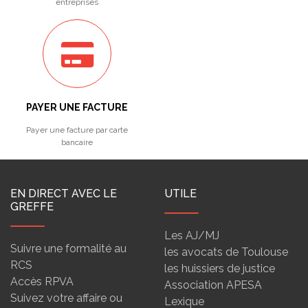
entreprises
PAYER UNE FACTURE
Payer une facture par carte
bancaire
EN DIRECT AVEC LE
UTILE
GREFFE
Les AJ/MJ
Suivre une formalité au
les avocats de Toulouse
RCS
les huissiers de justice
Accès RPVA
Association APESA
Suivez votre affaire ou
Lexique