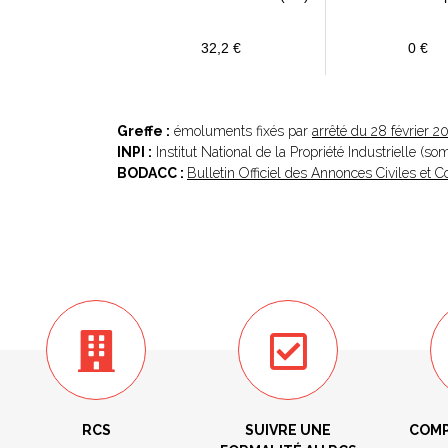
32,2 €
0 €
Greffe :
émoluments fixés par
arrêté du 28 février 2
INPI :
Institut National de la Propriété Industrielle (s
BODACC :
Bulletin Officiel des Annonces Civiles et
RCS
SUIVRE UNE
COMP