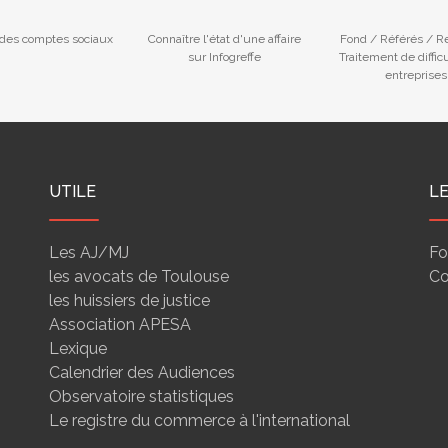
des comptes sociaux
Connaître l'état d'une affaire
Fond / Référés / R
sur Infogreffe
Traitement de diffic
entreprises
UTILE
L
Les AJ/MJ
Fo
les avocats de Toulouse
Co
les huissiers de justice
Association APESA
Lexique
Calendrier des Audiences
Observatoire statistiques
Le registre du commerce à l'international