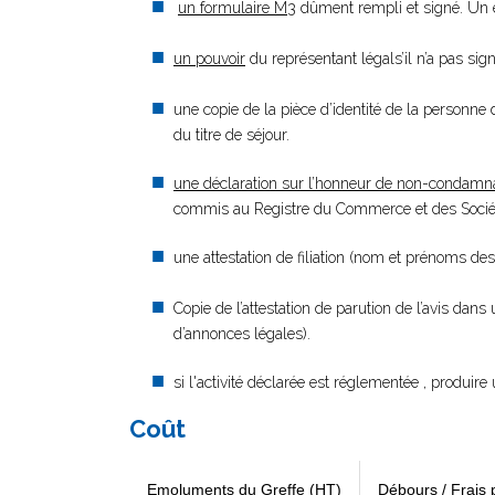
un formulaire M3
dûment rempli et signé. Un e
un pouvoir
du représentant légals’il n’a pas si
une copie de la pièce d’identité de la personne d
du titre de séjour.
une déclaration sur l’honneur de non-condamn
commis au Registre du Commerce et des Société
une attestation de filiation (nom et prénoms des
Copie de l’attestation de parution de l’avis dans
d’annonces légales).
si l'activité déclarée est réglementée , produire 
Coût
Emoluments du Greffe (HT)
Débours / Frais 