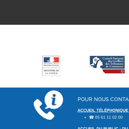
POUR NOUS CONT
ACCUEIL TÉLÉPHONIQUE :
05 61 11 02 00
☎
ACCUEIL DU PUBLIC : DU 