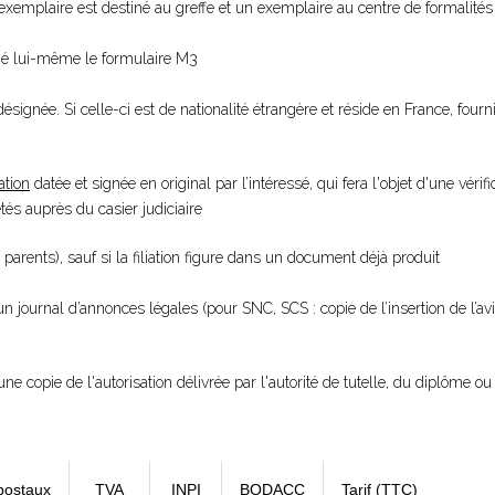
xemplaire est destiné au greffe et un exemplaire au centre de formalités 
gné lui-même le formulaire M3
ésignée. Si celle-ci est de nationalité étrangère et réside en France, fourn
ation
datée et signée en original par l’intéressé, qui fera l'objet d'une vérifi
s auprès du casier judiciaire
 parents), sauf si la filiation figure dans un document déjà produit
 un journal d’annonces légales (pour SNC, SCS : copie de l’insertion de l’a
une copie de l'autorisation délivrée par l'autorité de tutelle, du diplôme ou 
postaux
TVA
INPI
BODACC
Tarif (TTC)