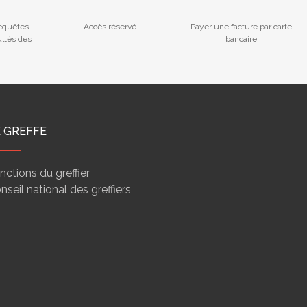
equêtes.
Accès réservé
Payer une facture par carte
ultés des
bancaire
E GREFFE
nctions du greffier
nseil national des greffiers