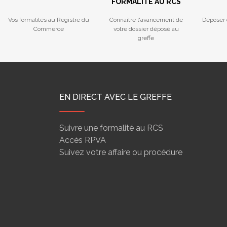
FORMALITÉ AU RCS
Vos formalités au Registre du
Connaître l'avancement de
Déposer 
Commerce
votre dossier déposé au
greffe
EN DIRECT AVEC LE GREFFE
Suivre une formalité au RCS
Accès RPVA
Suivez votre affaire ou procédure