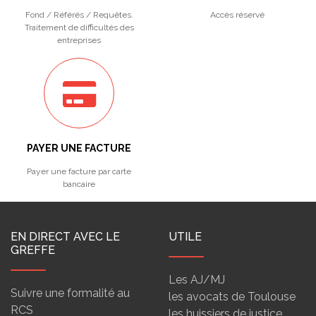
Fond / Référés / Requêtes.
Accès réservé
Traitement de difficultés des
entreprises
PAYER UNE FACTURE
Payer une facture par carte
bancaire
EN DIRECT AVEC LE
UTILE
GREFFE
Les AJ/MJ
Suivre une formalité au
les avocats de Toulouse
RCS
les huissiers de justice