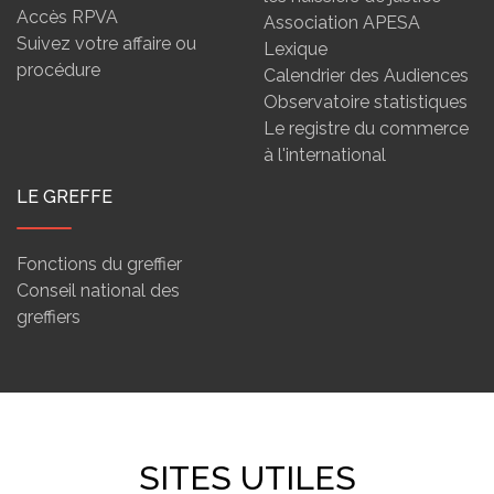
Accès RPVA
Association APESA
Suivez votre affaire ou
Lexique
procédure
Calendrier des Audiences
Observatoire statistiques
Le registre du commerce
à l'international
LE GREFFE
Fonctions du greffier
Conseil national des
greffiers
SITES UTILES