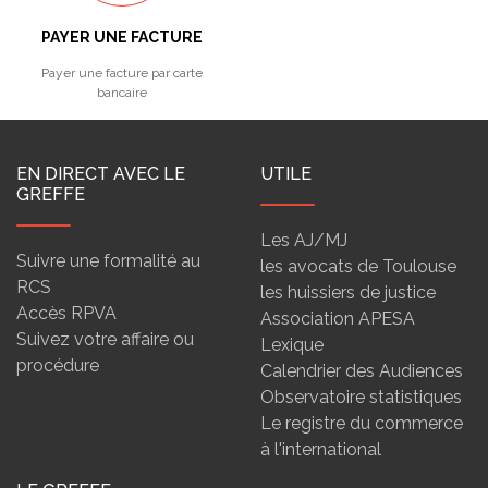
PAYER UNE FACTURE
Payer une facture par carte
bancaire
EN DIRECT AVEC LE
UTILE
GREFFE
Les AJ/MJ
Suivre une formalité au
les avocats de Toulouse
RCS
les huissiers de justice
Accès RPVA
Association APESA
Suivez votre affaire ou
Lexique
procédure
Calendrier des Audiences
Observatoire statistiques
Le registre du commerce
à l'international