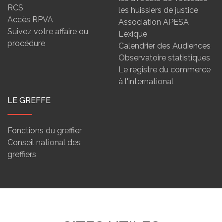
RCS
les huissiers de justice
Accès RPVA
Association APESA
Suivez votre affaire ou
Lexique
procédure
Calendrier des Audiences
Observatoire statistiques
Le registre du commerce
à l'international
LE GREFFE
Fonctions du greffier
Conseil national des
greffiers