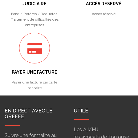
JUDICIAIRE
ACCÈS RÉSERVÉ
Fond / Référés / Requêtes.
Accès réservé
Traitement de difficultés des
entreprises
PAYER UNE FACTURE
Payer une facture par carte
bancaire
EN DIRECT AVEC LE
UTILE
GREFFE
Les AJ/MJ
Suivre une formalité au
les avocats de Toulouse