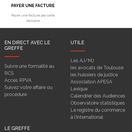
PAYER UNE FACTURE
Payer une facture par carte
bancaire
EN DIRECT AVEC LE
UTILE
GREFFE
Les AJ/MJ
Suivre une formalité au
les avocats de Toulouse
RCS
les huissiers de justice
Accès RPVA
Association APESA
Suivez votre affaire ou
Lexique
procédure
Calendrier des Audiences
Observatoire statistiques
Le registre du commerce
à l'international
LE GREFFE