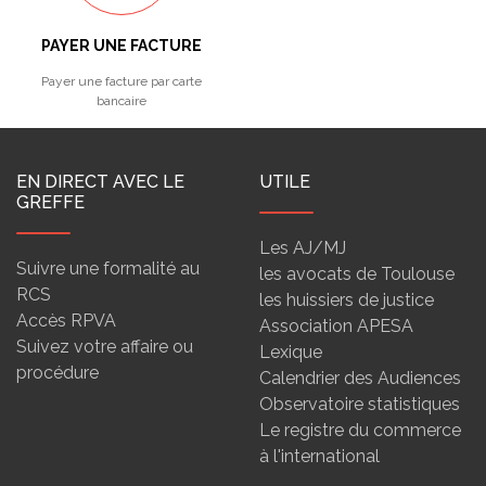
PAYER UNE FACTURE
Payer une facture par carte
bancaire
EN DIRECT AVEC LE
UTILE
GREFFE
Les AJ/MJ
Suivre une formalité au
les avocats de Toulouse
RCS
les huissiers de justice
Accès RPVA
Association APESA
Suivez votre affaire ou
Lexique
procédure
Calendrier des Audiences
Observatoire statistiques
Le registre du commerce
à l'international