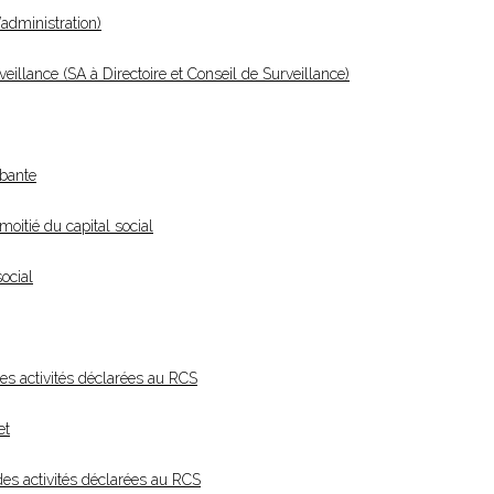
administration)
llance (SA à Directoire et Conseil de Surveillance)
rbante
moitié du capital social
social
 des activités déclarées au RCS
et
 des activités déclarées au RCS