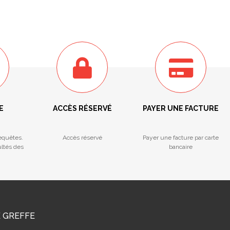
E
ACCÈS RÉSERVÉ
PAYER UNE FACTURE
equêtes.
Accès réservé
Payer une facture par carte
ultés des
bancaire
E GREFFE