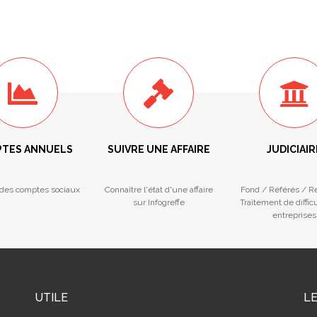
TES ANNUELS
SUIVRE UNE AFFAIRE
JUDICIAIR
des comptes sociaux
Connaître l'état d'une affaire
Fond / Référés / R
sur Infogreffe
Traitement de diffic
entreprises
UTILE
L