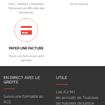
Fond / Référés / Requêtes.
Accès réservé
Traitement de difficultés des
entreprises
PAYER UNE FACTURE
Payer une facture par carte
bancaire
EN DIRECT AVEC LE
UTILE
GREFFE
Les AJ/MJ
Suivre une formalité au
les avocats de Toulouse
RCS
les huissiers de justice