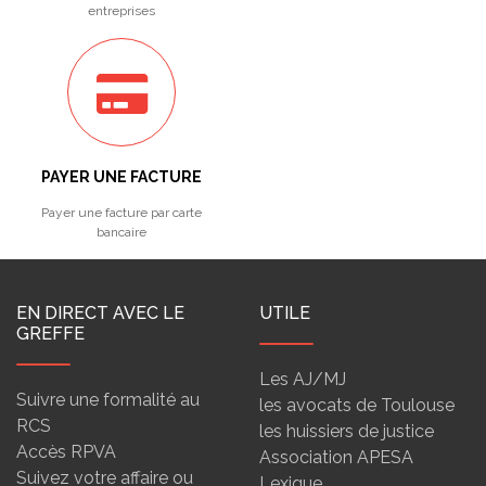
entreprises
PAYER UNE FACTURE
Payer une facture par carte
bancaire
EN DIRECT AVEC LE
UTILE
GREFFE
Les AJ/MJ
Suivre une formalité au
les avocats de Toulouse
RCS
les huissiers de justice
Accès RPVA
Association APESA
Suivez votre affaire ou
Lexique