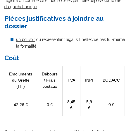
registre du commerce et des sociétés peut être déposé sur le site
du guichet unique
Pièces justificatives à joindre au
dossier
un pouvoir
du représentant légal s’il n’effectue pas lui-même
la formalité
Coût
Emoluments
Débours
du Greffe
/ Frais
TVA
INPI
BODACC
(HT)
postaux
8,45
5,9
42,26 €
0 €
0 €
€
€