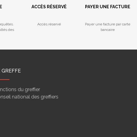
E
ACCÈS RÉSERVÉ
PAYER UNE FACTURE
equêtes.
Accès réservé
Payer une facture par carte
ultés des
bancaire
E GREFFE
nctions du greffier
nseil national des greffiers