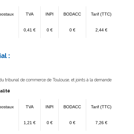
postaux
TVA
INPI
BODACC
Tarif (TTC)
0,41 €
0 €
0 €
2,44 €
al :
e du tribunal de commerce de Toulouse, et joints à la demande
alité
postaux
TVA
INPI
BODACC
Tarif (TTC)
1,21 €
0 €
0 €
7,26 €