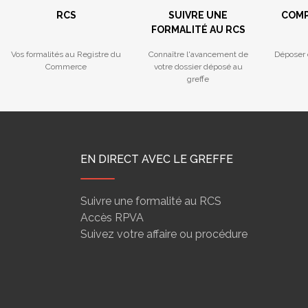
RCS
SUIVRE UNE
COMP
FORMALITÉ AU RCS
Vos formalités au Registre du
Connaître l'avancement de
Déposer 
Commerce
votre dossier déposé au
greffe
EN DIRECT AVEC LE GREFFE
Suivre une formalité au RCS
Accès RPVA
Suivez votre affaire ou procédure