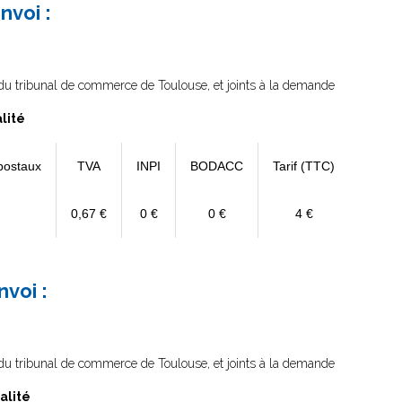
nvoi :
e du tribunal de commerce de Toulouse, et joints à la demande
lité
postaux
TVA
INPI
BODACC
Tarif (TTC)
0,67 €
0 €
0 €
4 €
nvoi :
e du tribunal de commerce de Toulouse, et joints à la demande
alité