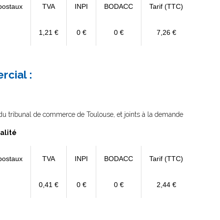
postaux
TVA
INPI
BODACC
Tarif (TTC)
1,21 €
0 €
0 €
7,26 €
cial :
e du tribunal de commerce de Toulouse, et joints à la demande
alité
postaux
TVA
INPI
BODACC
Tarif (TTC)
0,41 €
0 €
0 €
2,44 €