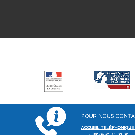
POUR NOUS CONT
ACCUEIL TÉLÉPHONIQUE :
05 61 11 02 00
☎