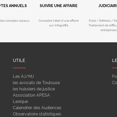
TES ANNUELS
SUIVRE UNE AFFAIRE
JUDICIAIR
des comptes sociaux
Connaître l'état d'une affaire
Fond / Référés / R
sur Infogreffe
Traitement de diffic
entreprises
UTILE
L
Les AJ/MJ
Fo
les avocats de Toulouse
Co
les huissiers de justice
Association APESA
Lexique
Calendrier des Audiences
Observatoire statistiques