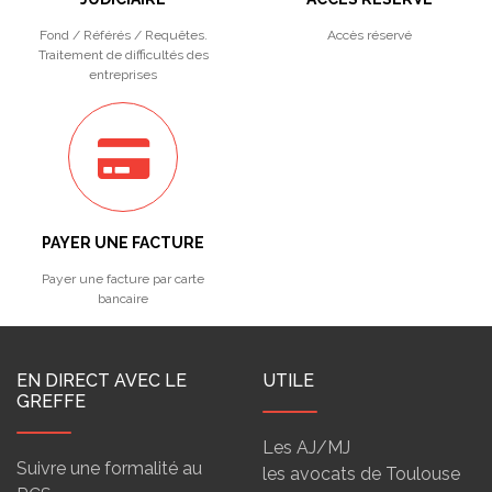
Fond / Référés / Requêtes.
Accès réservé
Traitement de difficultés des
entreprises
PAYER UNE FACTURE
Payer une facture par carte
bancaire
EN DIRECT AVEC LE
UTILE
GREFFE
Les AJ/MJ
Suivre une formalité au
les avocats de Toulouse