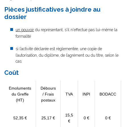
Pièces justificatives à joindre au
dossier
un pouvoir
du représentant, s'il n'effectue pas lui-même la
formalité
si l’activité déclarée est réglementée, une copie de
l’autorisation, du diplôme, de l’agrément ou du titre, selon le
cas
Coût
Emoluments
Débours
du Greffe
/ Frais
TVA
INPI
BODACC
(HT)
postaux
15,5
52,35 €
25,17 €
0 €
0 €
€