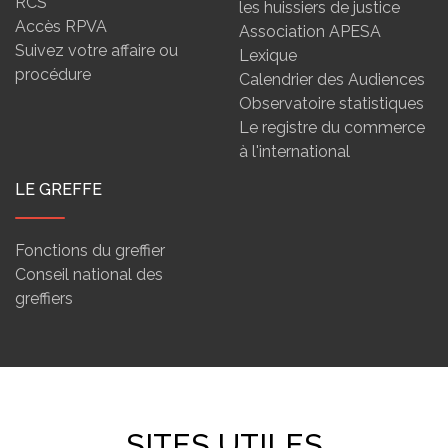
RCS
les huissiers de justice
Accès RPVA
Association APESA
Suivez votre affaire ou
Lexique
procédure
Calendrier des Audiences
Observatoire statistiques
Le registre du commerce
à l'international
LE GREFFE
Fonctions du greffier
Conseil national des
greffiers
SITES UTILES