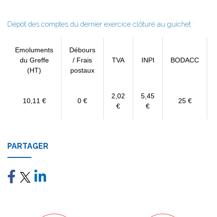
Dépôt des comptes du dernier exercice clôturé au guichet :
Emoluments
Débours
du Greffe
/ Frais
TVA
INPI
BODACC
(HT)
postaux
2,02
5,45
10,11 €
0 €
25 €
€
€
PARTAGER