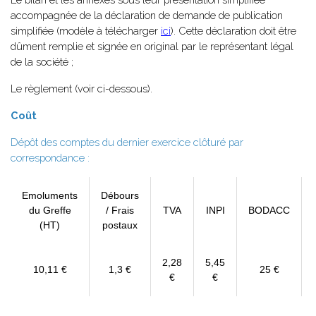
accompagnée de la déclaration de demande de publication
simplifiée (modèle à télécharger
ici
). Cette déclaration doit être
dûment remplie et signée en original par le représentant légal
de la société ;
Le règlement (voir ci-dessous).
Coût
Dépôt des comptes du dernier exercice clôturé par
correspondance :
Emoluments
Débours
du Greffe
/ Frais
TVA
INPI
BODACC
(HT)
postaux
2,28
5,45
10,11 €
1,3 €
25 €
€
€